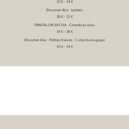
30
€
- 34
€
Bloomer Alix · teckels
28
€
- 32
€
PANTALON SACHA · Chambray bleu
34
€
- 38
€
Bloomer Alix · Petites fraises · Coton biologique
30
€
- 34
€