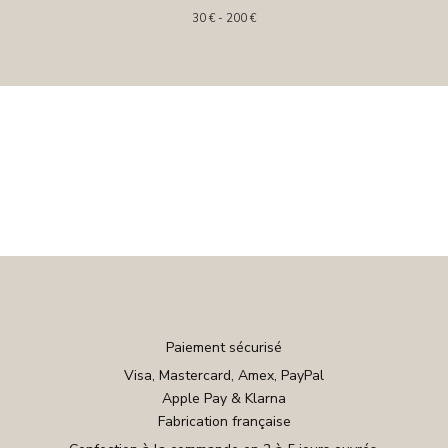
30
€
- 200
€
Paiement sécurisé
Visa, Mastercard, Amex, PayPal
Apple Pay & Klarna
Fabrication française