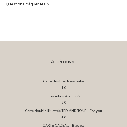
Questions fréquentes >
À découvrir
Carte double · New baby
4
€
Illustration A5 · Ours
9
€
Carte double illustrée TED AND TONE - For you
4
€
CARTE CADEAU · Bleuets