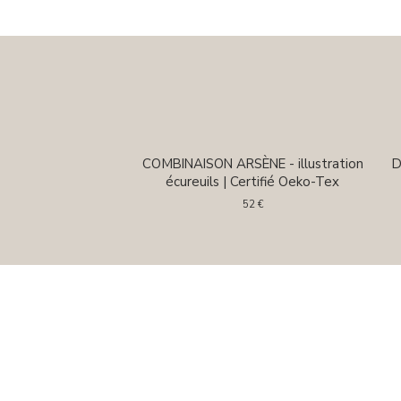
COMBINAISON ARSÈNE - illustration
D
écureuils | Certifié Oeko-Tex
52
€