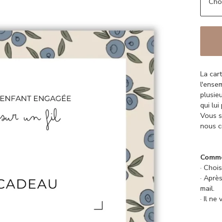
La car
l'ense
plusie
qui lui
Vous s
nous c
Comme
· Choi
· Aprè
mail.
· Il ne