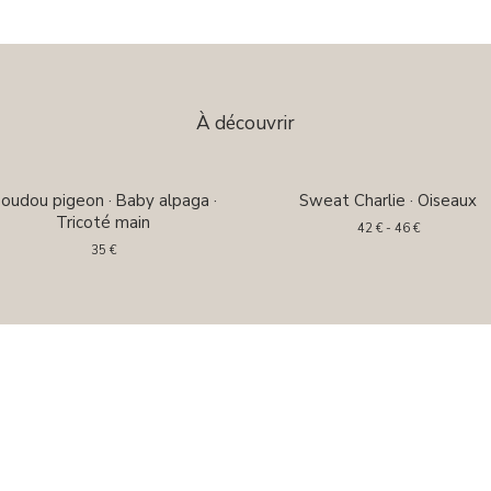
À découvrir
oudou pigeon · Baby alpaga ·
Sweat Charlie · Oiseaux
Tricoté main
42
€
- 46
€
35
€