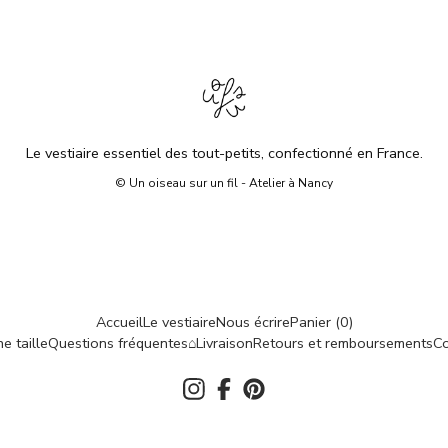
Le vestiaire essentiel des tout-petits, confectionné en France.
© Un oiseau sur un fil - Atelier à Nancy
Accueil
Le vestiaire
Nous écrire
Panier (
0
)
e taille
Questions fréquentes
⌂
Livraison
Retours et remboursements
Co