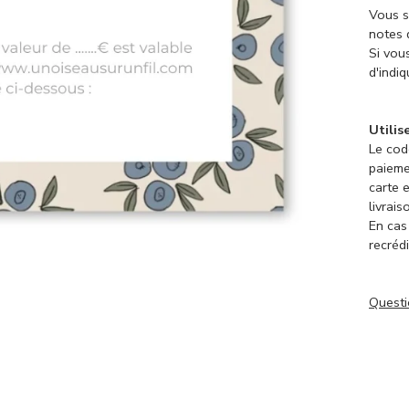
Vous s
notes 
Si vous
d'indi
Utilis
Le cod
paieme
carte 
livrais
En cas
recrédi
Questi