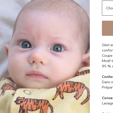
Gilet 
confor
Coupe 
Motif 
95 % c
Confe
Dans n
Prépar
Consei
Lavage