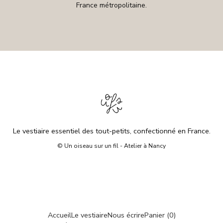
France métropolitaine.
Le vestiaire essentiel des tout-petits, confectionné en France.
© Un oiseau sur un fil - Atelier à Nancy
Accueil
Le vestiaire
Nous écrire
Panier (
0
)