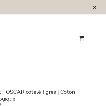
Voir
0
0
le
articles
panier
T OSCAR côtelé tigres | Coton
ogique
€