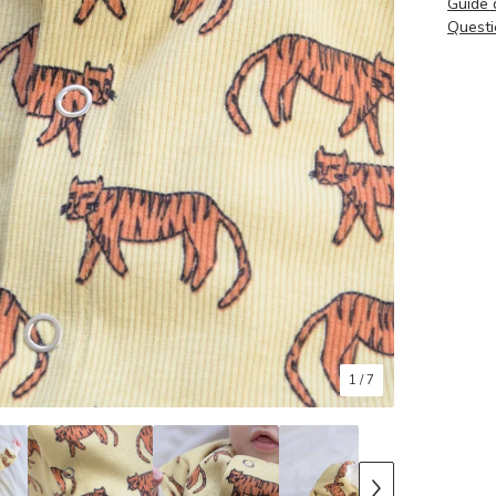
Guide 
Questi
1
/ 7