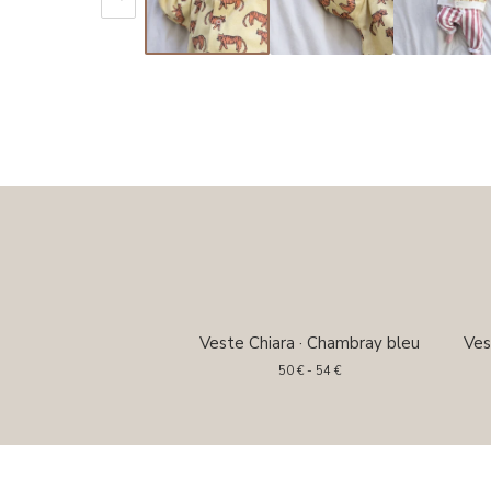
Veste Chiara · Chambray bleu
Ves
50
€
- 54
€