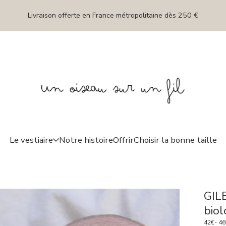
Livraison offerte en France métropolitaine dès 250 €
Le vestiaire
Notre histoire
Offrir
Choisir la bonne taille
GILE
biol
42
€
- 46