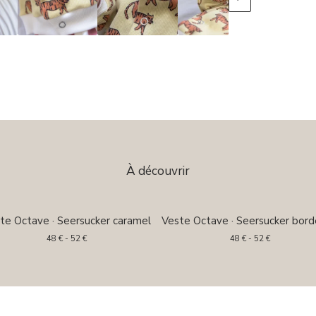
À découvrir
te Octave · Seersucker caramel
Veste Octave · Seersucker bor
48
€
- 52
€
48
€
- 52
€