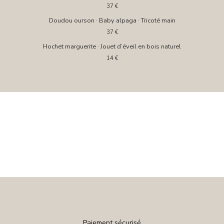
37
€
Doudou ourson · Baby alpaga · Tricoté main
37
€
Hochet marguerite · Jouet d’éveil en bois naturel
14
€
Paiement sécurisé