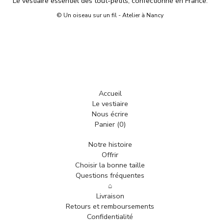
Le vestiaire essentiel des tout-petits, confectionné en France.
© Un oiseau sur un fil - Atelier à Nancy
Accueil
Le vestiaire
Nous écrire
Panier (
0
)
Notre histoire
Offrir
Choisir la bonne taille
Questions fréquentes
⌂
Livraison
Retours et remboursements
Confidentialité