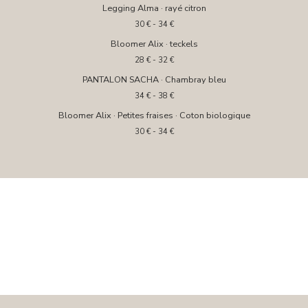
Legging Alma · rayé citron
30
€
- 34
€
Bloomer Alix · teckels
28
€
- 32
€
PANTALON SACHA · Chambray bleu
34
€
- 38
€
Bloomer Alix · Petites fraises · Coton biologique
30
€
- 34
€