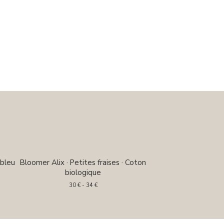
bleu
Bloomer Alix · Petites fraises · Coton
biologique
30
€
- 34
€