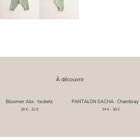
À découvrir
Bloomer Alix · teckels
PANTALON SACHA · Chambray 
28
€
- 32
€
34
€
- 38
€