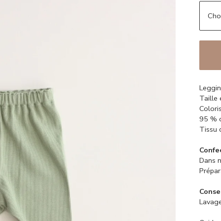
Leggin
Taille
Colori
95 % c
Tissu 
Confe
Dans n
Prépar
Consei
Lavage