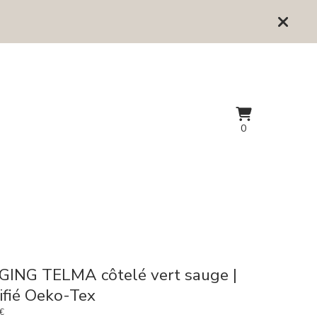
Voir
0
0
le
articles
panier
GING TELMA côtelé vert sauge |
ifié Oeko-Tex
€