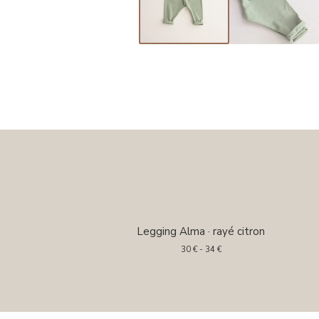
Legging Alma · rayé citron
30
€
- 34
€