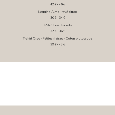
42
€
- 46
€
Legging Alma · rayé citron
30
€
- 34
€
T-Shirt Lou · teckels
32
€
- 36
€
T-shirt Orso · Petites fraises · Coton biologique
39
€
- 43
€