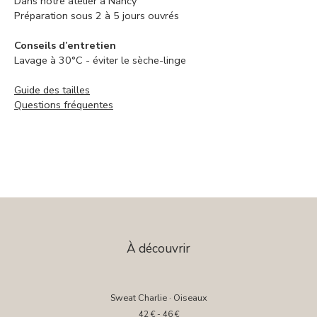
Dans notre atelier à Nancy
Préparation sous 2 à 5 jours ouvrés
Conseils d’entretien
Lavage à 30°C - éviter le sèche-linge
Guide des tailles
Questions fréquentes
À découvrir
Sweat Charlie · Oiseaux
42
€
- 46
€