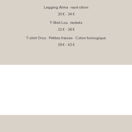
Legging Alma · rayé citron
30
€
- 34
€
T-Shirt Lou · teckels
32
€
- 36
€
T-shirt Orso · Petites fraises · Coton biologique
39
€
- 43
€