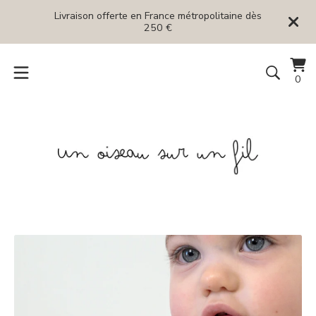
Livraison offerte en France métropolitaine dès
250 €
Voi
0
0
le
art
pan