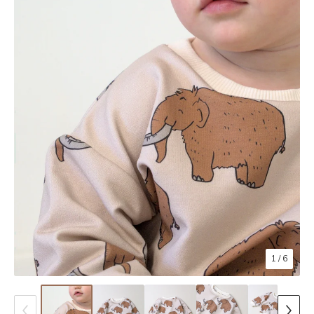
1
/ 6