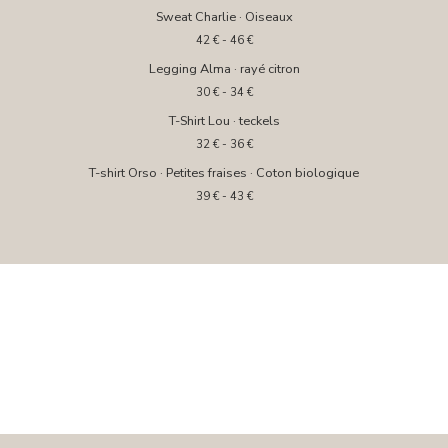
Sweat Charlie · Oiseaux
42
€
- 46
€
Legging Alma · rayé citron
30
€
- 34
€
T-Shirt Lou · teckels
32
€
- 36
€
T-shirt Orso · Petites fraises · Coton biologique
39
€
- 43
€