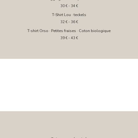
30
€
- 34
€
T-Shirt Lou · teckels
32
€
- 36
€
T-shirt Orso · Petites fraises · Coton biologique
39
€
- 43
€