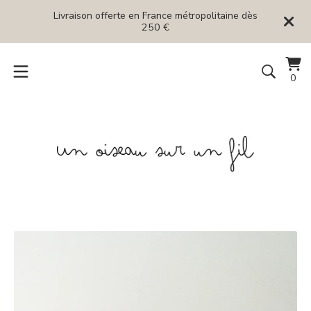
Livraison offerte en France métropolitaine dès
250 €
Voi
0
0
le
art
pan