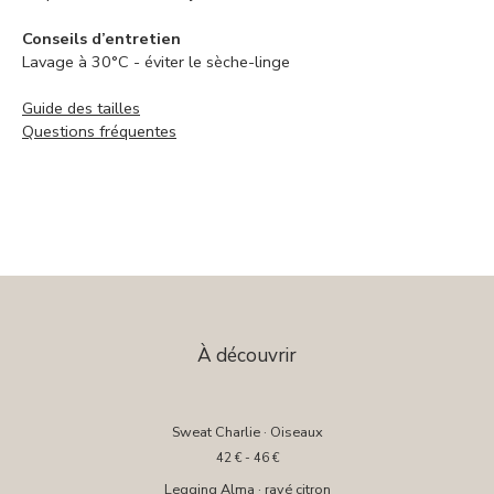
Conseils d’entretien
Lavage à 30°C - éviter le sèche-linge
Guide des tailles
Questions fréquentes
À découvrir
Sweat Charlie · Oiseaux
42
€
- 46
€
Legging Alma · rayé citron