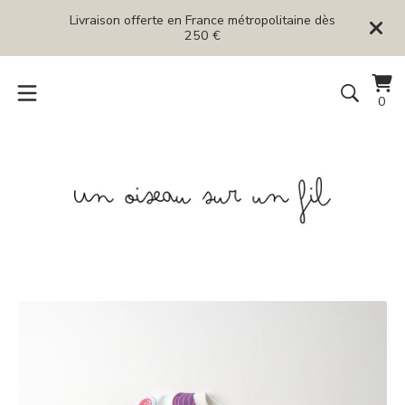
Livraison offerte en France métropolitaine dès
250 €
Voi
0
0
le
art
pan